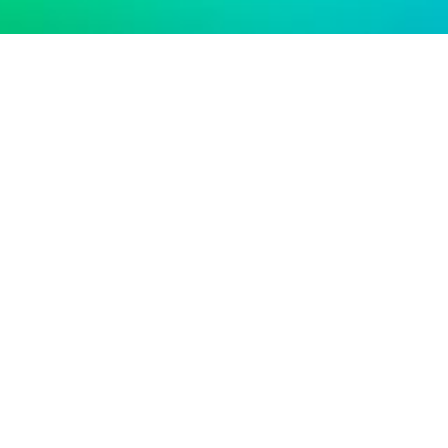
Li7 Design AI -
Criatividade Digital
© 2018 – 2026 TODOS OS DIREITOS
RESERVADOS. HOSPEDADO POR LI9 HOST.
PRIVACIDADE
COOKIES
INDIQUE
INSTAGRAM
LINKEDIN