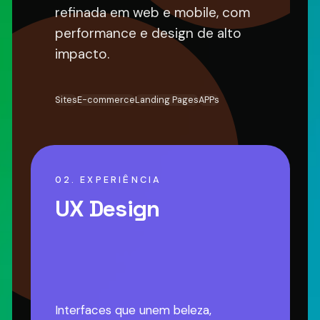
refinada em web e mobile, com
performance e design de alto
impacto.
Sites
E-commerce
Landing Pages
APPs
02. EXPERIÊNCIA
UX Design
Interfaces que unem beleza,